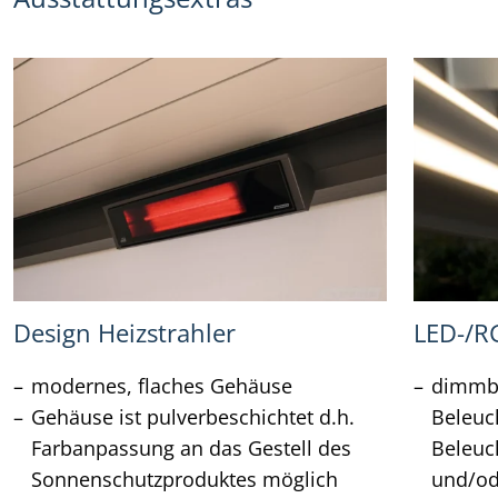
Design Heizstrahler
LED-/R
modernes, flaches Gehäuse
dimmba
Gehäuse ist pulverbeschichtet d.h.
Beleuc
Farbanpassung an das Gestell des
Beleuc
Sonnenschutzproduktes möglich
und/od