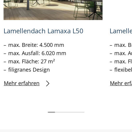
Lamellendach Lamaxa L50
Lamell
max. Breite: 4.500 mm
max. B
max. Ausfall: 6.020 mm
max. A
max. Fläche: 27 m²
max. F
filigranes Design
flexibe
Mehr erfahren
Mehr erf