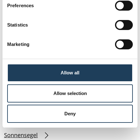
s
Preferences
e
n
Sonnenschirme
t
Statistics
S
e
Marketing
l
e
c
t
Allow all
i
o
n
Allow selection
Deny
Sonnensegel