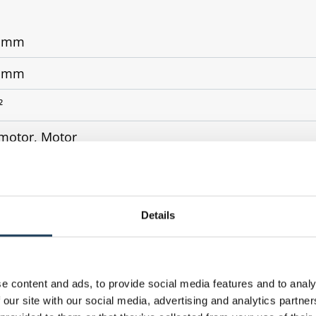
0 mm
0 mm
²
motor, Motor
iche Führung durch ZIP (Reißverschluss) mit flexiblen 
en-Riegel-Fassade, senkrechte Glasflächen
Details
s 92
auminneren an senkrechten Flächen
e content and ads, to provide social media features and to analy
 our site with our social media, advertising and analytics partn