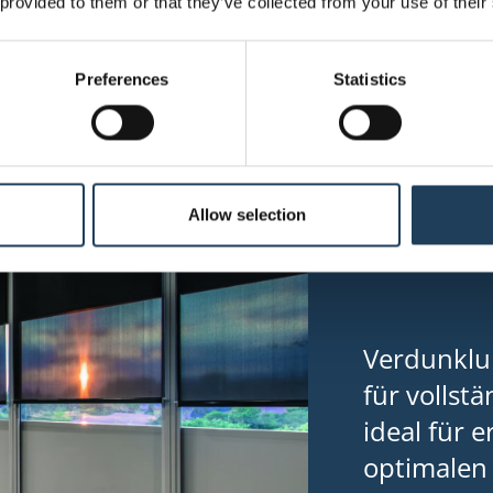
 provided to them or that they’ve collected from your use of their
Preferences
Statistics
Allow selection
Verdunklu
für vollst
ideal für 
optimalen 