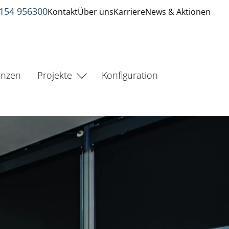
2154 956300
Kontakt
Über uns
Karriere
News & Aktionen
enzen
Projekte
Konfiguration