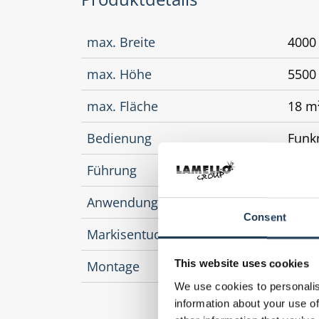
max. Breite
400
max. Höhe
550
max. Fläche
18 m
Bedienung
Funk
Führung
seitl
Anwendungsbereich
Pfost
Consent
Markisentuch
Solti
This website uses cookies
Montage
im R
We use cookies to personalis
information about your use of