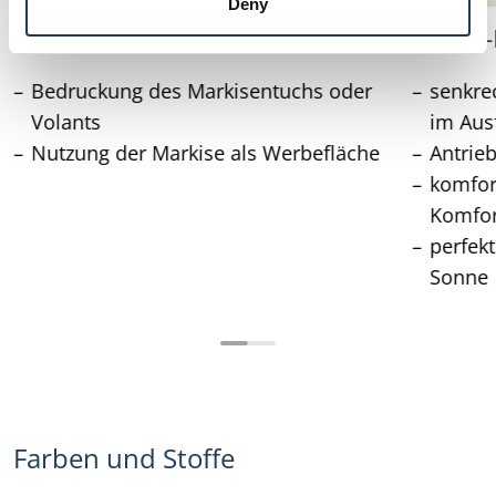
Deny
Tuchbeschriftung (lackiert)
Volant-
Bedruckung des Markisentuchs oder
senkre
Volants
im Ausf
Nutzung der Markise als Werbefläche
Antrie
komfor
Komfor
perfekt
Sonne
Farben und Stoffe