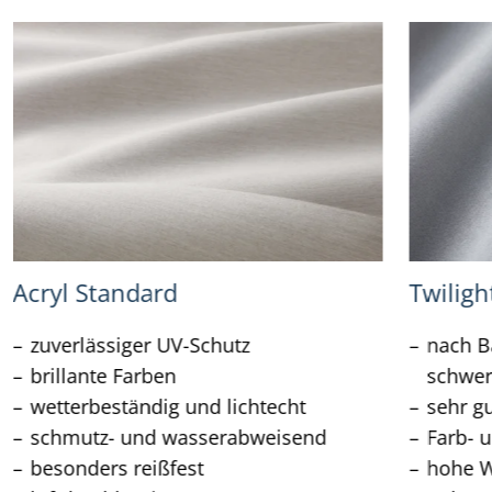
Acryl Standard
Twiligh
zuverlässiger UV-Schutz
nach Ba
brillante Farben
schwer
wetterbeständig und lichtecht
sehr g
schmutz- und wasserabweisend
Farb- u
besonders reißfest
hohe W